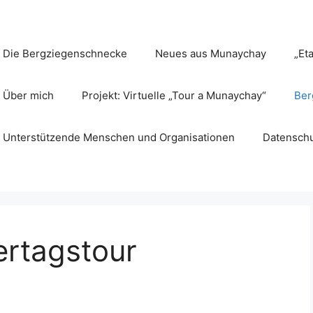
Die Bergziegenschnecke
Neues aus Munaychay
„Et
Über mich
Projekt: Virtuelle „Tour a Munaychay“
Ber
Unterstützende Menschen und Organisationen
Datenschu
ertagstour