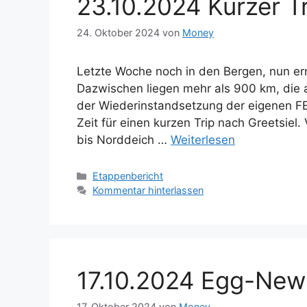
23.10.2024 Kurzer Tr
24. Oktober 2024
von
Money
Letzte Woche noch in den Bergen, nun ern
Dazwischen liegen mehr als 900 km, die
der Wiederinstandsetzung der eigenen F
Zeit für einen kurzen Trip nach Greetsiel.
bis Norddeich …
Weiterlesen
Kategorien
Etappenbericht
Kommentar hinterlassen
17.10.2024 Egg-New
17. Oktober 2024
von
Money