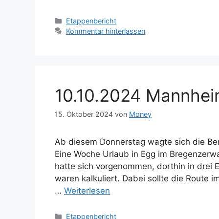
Kategorien
Etappenbericht
Kommentar hinterlassen
10.10.2024 Mannhei
15. Oktober 2024
von
Money
Ab diesem Donnerstag wagte sich die Ber
Eine Woche Urlaub in Egg im Bregenzerwa
hatte sich vorgenommen, dorthin in drei
waren kalkuliert. Dabei sollte die Route
…
Weiterlesen
Kategorien
Etappenbericht