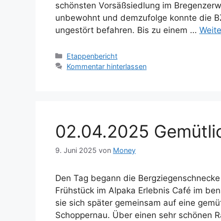
schönsten Vorsäßsiedlung im Bregenzerwald
unbewohnt und demzufolge konnte die BZ
ungestört befahren. Bis zu einem …
Weite
Kategorien
Etappenbericht
Kommentar hinterlassen
02.04.2025 Gemütlic
9. Juni 2025
von
Money
Den Tag begann die Bergziegenschnecke m
Frühstück im Alpaka Erlebnis Café im b
sie sich später gemeinsam auf eine gemüt
Schoppernau. Über einen sehr schönen Ra