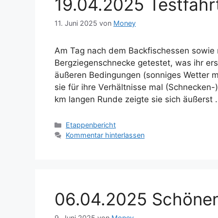
19.04.2025 Testfahr
11. Juni 2025
von
Money
Am Tag nach dem Backfischessen sowie n
Bergziegenschnecke getestet, was ihr erst
äußeren Bedingungen (sonniges Wetter m
sie für ihre Verhältnisse mal (Schnecken
km langen Runde zeigte sie sich äußerst
Kategorien
Etappenbericht
Kommentar hinterlassen
06.04.2025 Schönen
9. Juni 2025
von
Money