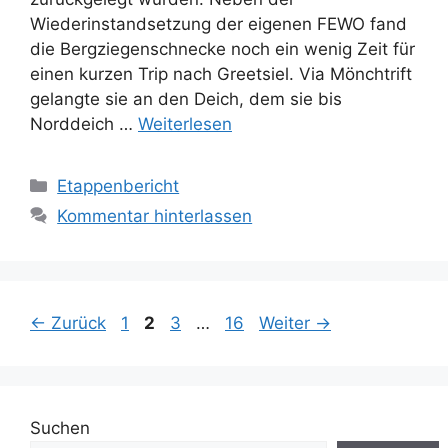
Wiederinstandsetzung der eigenen FEWO fand
die Bergziegenschnecke noch ein wenig Zeit für
einen kurzen Trip nach Greetsiel. Via Mönchtrift
gelangte sie an den Deich, dem sie bis
Norddeich …
Weiterlesen
Kategorien
Etappenbericht
Kommentar hinterlassen
Seite
Seite
Seite
Seite
←
Zurück
1
2
3
…
16
Weiter
→
Suchen